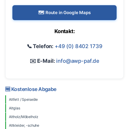
🗺️ Route in Google Maps
Kontakt:
📞 Telefon:
+49 (0) 8402 1739
✉️ E-Mail:
info@awp-paf.de
🆓 Kostenlose Abgabe
Altfett / Speiseöle
Altglas
Altholz/Möbelholz
Altkleider, -schuhe