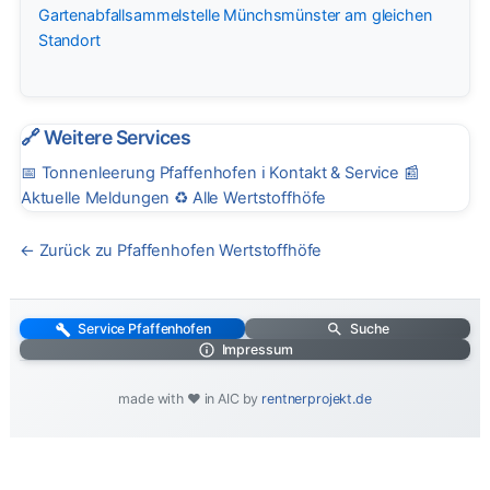
Gartenabfallsammelstelle Münchsmünster am gleichen
Standort
🔗 Weitere Services
📅
Tonnenleerung Pfaffenhofen
ℹ️
Kontakt & Service
📰
Aktuelle Meldungen
♻️
Alle Wertstoffhöfe
← Zurück zu Pfaffenhofen Wertstoffhöfe
Service Pfaffenhofen
Suche
Impressum
made with ❤️ in AIC by
rentnerprojekt.de