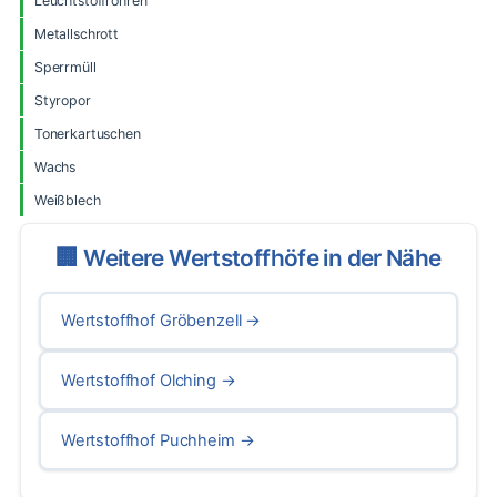
Leuchtstoffröhren
Metallschrott
Sperrmüll
Styropor
Tonerkartuschen
Wachs
Weißblech
🏢 Weitere Wertstoffhöfe in der Nähe
Wertstoffhof Gröbenzell
→
Wertstoffhof Olching
→
Wertstoffhof Puchheim
→