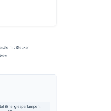
eräte mit Stecker
äcke
r
tel (Energiesparlampen,