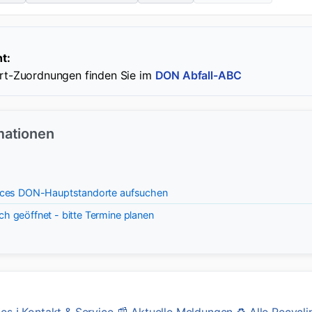
t:
ort-Zuordnungen finden Sie im
DON Abfall-ABC
rmationen
rvices DON-Hauptstandorte aufsuchen
h geöffnet - bitte Termine planen
ies
ℹ️
Kontakt & Service
📰
Aktuelle Meldungen
♻️
Alle Recycl