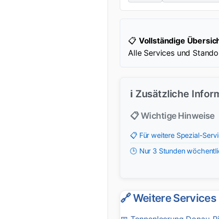
📋
Vollständige Übersich
Alle Services und Stand
ℹ️ Zusätzliche Info
📋 Wichtige Hinweise
📋 Für weitere Spezial-Se
🕒 Nur 3 Stunden wöchentlic
🔗 Weitere Services
📅
Tonnenleerung Donau-R