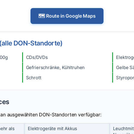
🗺️ Route in Google Maps
(alle DON-Standorte)
500g
CDs/DVDs
Elektrog
Gefrierschränke, Kühltruhen
Gelbe S
Schrott
Styropo
ices
r an ausgewählten DON-Standorten verfügbar:
ehr als
Elektrogeräte mit Akkus
Leuchtmit