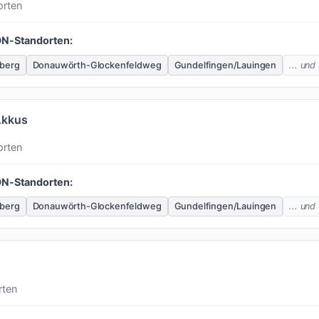
orten
ON-Standorten:
berg
Donauwörth-Glockenfeldweg
Gundelfingen/Lauingen
... und
Akkus
orten
ON-Standorten:
berg
Donauwörth-Glockenfeldweg
Gundelfingen/Lauingen
... und
rten