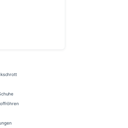
ikschrott
/Schuhe
offröhren
ungen