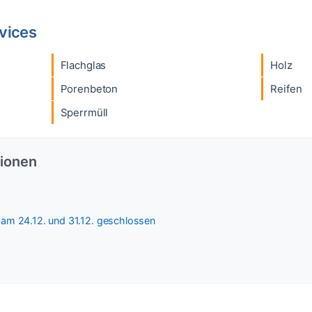
rvices
Flachglas
Holz
Porenbeton
Reifen
Sperrmüll
tionen
 am 24.12. und 31.12. geschlossen