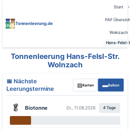
Start
PAF Übersich
Tonnenleerung.de
Wolnzach
Hans-Felsl-S
Tonnenleerung Hans-Felsl-Str.
Wolnzach
📅 Nächste
▤
▬
Karten
Balken
Leerungstermine
🥬
Biotonne
Di., 11.08.2026
4 Tage