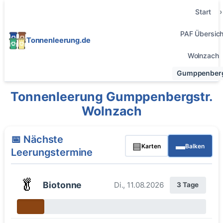
Start
PAF Übersich
Tonnenleerung.de
Wolnzach
Gumppenberg
Tonnenleerung Gumppenbergstr.
Wolnzach
📅 Nächste
▤
▬
Karten
Balken
Leerungstermine
🥬
Biotonne
Di., 11.08.2026
3 Tage