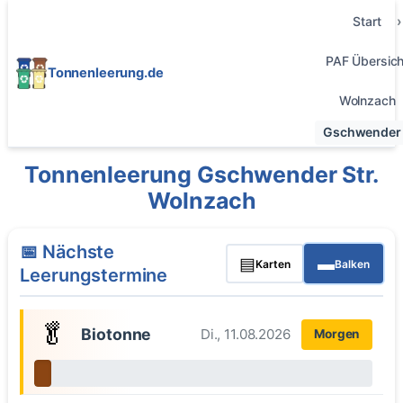
Start
PAF Übersich
Tonnenleerung.de
Wolnzach
Gschwender 
Tonnenleerung Gschwender Str.
Wolnzach
📅 Nächste
▤
▬
Karten
Balken
Leerungstermine
🥬
Biotonne
Di., 11.08.2026
Morgen