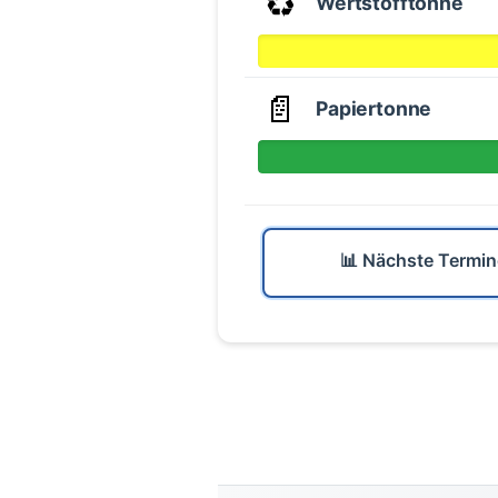
♻️
Wertstofftonne
📄
Papiertonne
📊 Nächste Termin