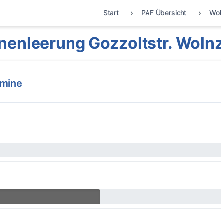
Start
PAF Übersicht
Wol
nenleerung Gozzoltstr. Woln
rmine