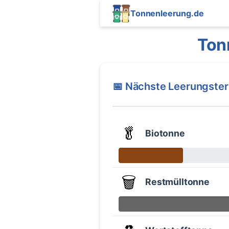
Tonnenleerung.de
Ton
📅 Nächste Leerungste
🥬
Biotonne
🗑️
Restmülltonne