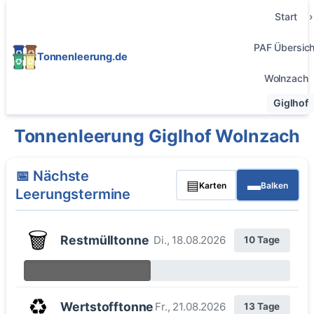
Start
PAF Übersich
Tonnenleerung.de
Wolnzach
Giglhof
Tonnenleerung Giglhof Wolnzach
📅 Nächste
▤
▬
Karten
Balken
Leerungstermine
🗑️
Restmülltonne
Di., 18.08.2026
10 Tage
♻️
Wertstofftonne
Fr., 21.08.2026
13 Tage