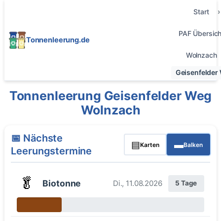
Start
PAF Übersich
Tonnenleerung.de
Wolnzach
Geisenfelder
Tonnenleerung Geisenfelder Weg
Wolnzach
📅 Nächste
▤
▬
Karten
Balken
Leerungstermine
🥬
Biotonne
Di., 11.08.2026
5 Tage