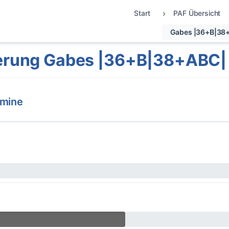
Start
PAF Übersicht
Gabes |36+B|38
erung Gabes |36+B|38+ABC|
rmine