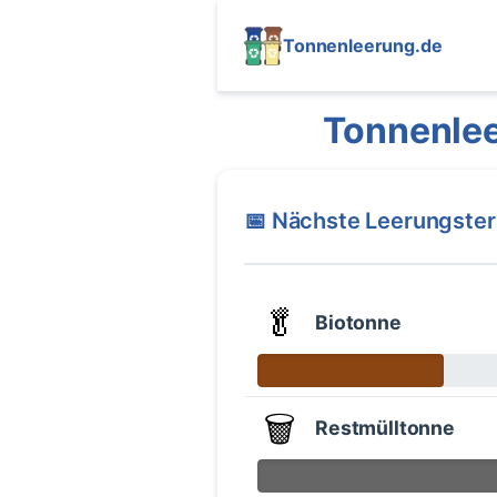
Tonnenleerung.de
Tonnenle
📅 Nächste Leerungste
🥬
Biotonne
🗑️
Restmülltonne