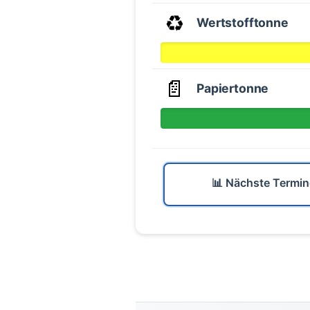
♻️
Wertstofftonne
📄
Papiertonne
📊 Nächste Termin