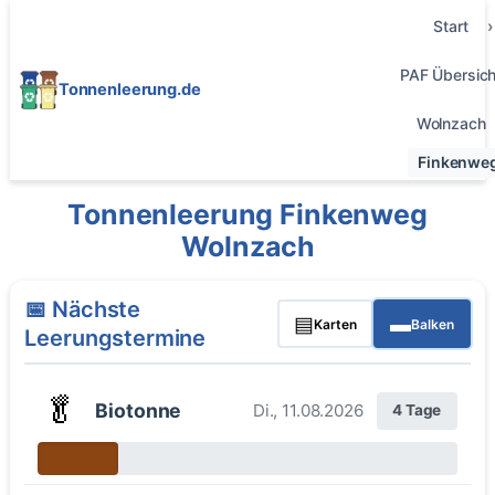
Start
PAF Übersich
Tonnenleerung.de
Wolnzach
Finkenwe
Tonnenleerung Finkenweg
Wolnzach
📅 Nächste
▤
▬
Karten
Balken
Leerungstermine
🥬
Biotonne
Di., 11.08.2026
4 Tage