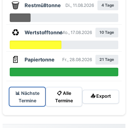
🗑️
Restmülltonne
Di., 11.08.2026
4 Tage
♻️
Wertstofftonne
Mo., 17.08.2026
10 Tage
📄
Papiertonne
Fr., 28.08.2026
21 Tage
📊 Nächste
📋 Alle
📤 Export
Termine
Termine