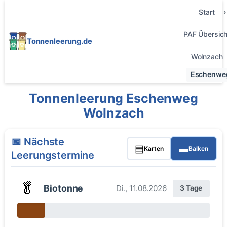
Start
PAF Übersich
Tonnenleerung.de
Wolnzach
Eschenwe
Tonnenleerung Eschenweg
Wolnzach
📅 Nächste
▤
▬
Karten
Balken
Leerungstermine
🥬
Biotonne
Di., 11.08.2026
3 Tage