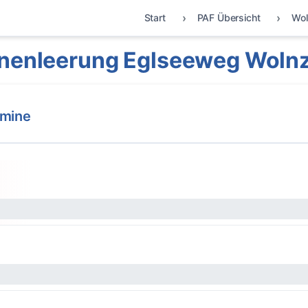
Start
PAF Übersicht
Wol
nenleerung Eglseeweg Woln
rmine