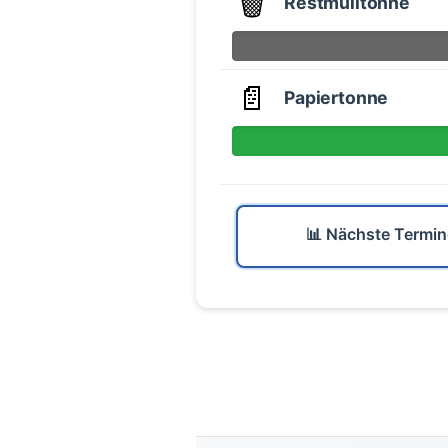
🗑️
Restmülltonne
📄
Papiertonne
📊 Nächste Termin