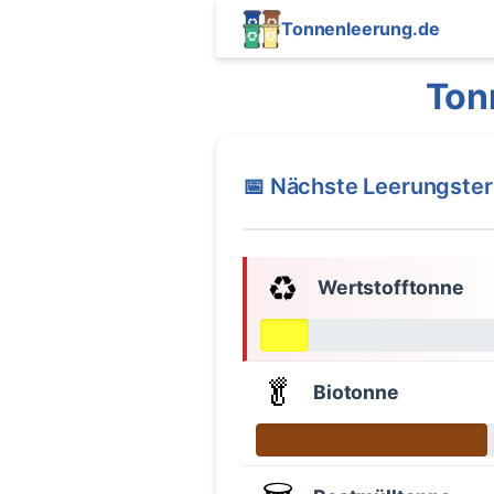
Tonnenleerung.de
Ton
📅 Nächste Leerungste
♻️
Wertstofftonne
🥬
Biotonne