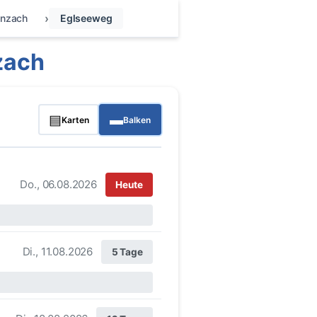
nzach
Eglseeweg
zach
▤
▬
Karten
Balken
Do., 06.08.2026
Heute
Di., 11.08.2026
5 Tage