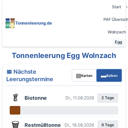
Start
PAF Übersich
Tonnenleerung.de
Wolnzach
Egg
Tonnenleerung Egg Wolnzach
📅 Nächste
▤
▬
Karten
Balken
Leerungstermine
🥬
Biotonne
Di., 11.08.2026
2 Tage
🗑️
Restmülltonne
Di., 18.08.2026
9 Tage