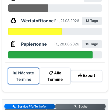
♻️
Wertstofftonne
Fr., 21.08.2026
12 Tage
📄
Papiertonne
Fr., 28.08.2026
19 Tage
📊 Nächste
📋 Alle
📤 Export
Termine
Termine
Service Pfaffenhofen
Suche