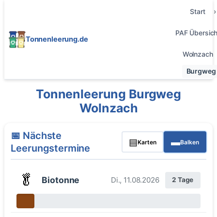
Start
PAF Übersich
Tonnenleerung.de
Wolnzach
Burgweg
Tonnenleerung Burgweg
Wolnzach
📅 Nächste
▤
▬
Karten
Balken
Leerungstermine
🥬
Biotonne
Di., 11.08.2026
2 Tage