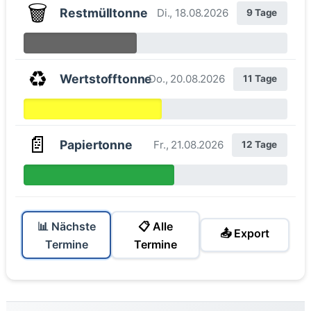
🗑️
Restmülltonne
Di., 18.08.2026
9 Tage
♻️
Wertstofftonne
Do., 20.08.2026
11 Tage
📄
Papiertonne
Fr., 21.08.2026
12 Tage
📊 Nächste
📋 Alle
📤 Export
Termine
Termine