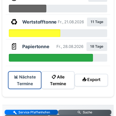
♻️
Wertstofftonne
Fr., 21.08.2026
11 Tage
📄
Papiertonne
Fr., 28.08.2026
18 Tage
📊 Nächste
📋 Alle
📤 Export
Termine
Termine
Service Pfaffenhofen
Suche