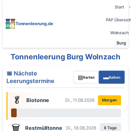
Start
PAF Übersich
Tonnenleerung.de
Wolnzach
Burg
Tonnenleerung Burg Wolnzach
📅 Nächste
▤
▬
Karten
Balken
Leerungstermine
🥬
Biotonne
Di., 11.08.2026
Morgen
🗑️
Restmülltonne
Di., 18.08.2026
8 Tage