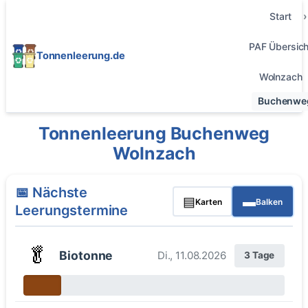
Start
PAF Übersich
Tonnenleerung.de
Wolnzach
Buchenwe
Tonnenleerung Buchenweg
Wolnzach
📅 Nächste
▤
▬
Karten
Balken
Leerungstermine
🥬
Biotonne
Di., 11.08.2026
3 Tage