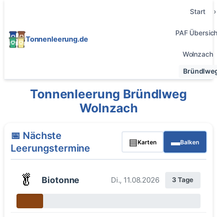
Start
PAF Übersich
Tonnenleerung.de
Wolnzach
Bründlwe
Tonnenleerung Bründlweg
Wolnzach
📅 Nächste
▤
▬
Karten
Balken
Leerungstermine
🥬
Biotonne
Di., 11.08.2026
3 Tage