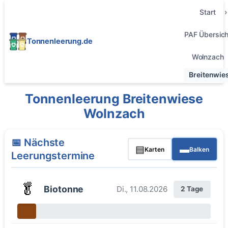
Start
PAF Übersich
Tonnenleerung.de
Wolnzach
Breitenwie
Tonnenleerung Breitenwiese
Wolnzach
📅 Nächste
▤
▬
Karten
Balken
Leerungstermine
🥬
Biotonne
Di., 11.08.2026
2 Tage