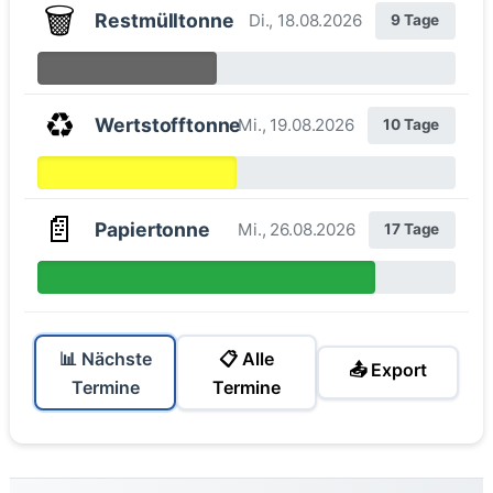
🗑️
Restmülltonne
Di., 18.08.2026
9 Tage
♻️
Wertstofftonne
Mi., 19.08.2026
10 Tage
📄
Papiertonne
Mi., 26.08.2026
17 Tage
📊 Nächste
📋 Alle
📤 Export
Termine
Termine