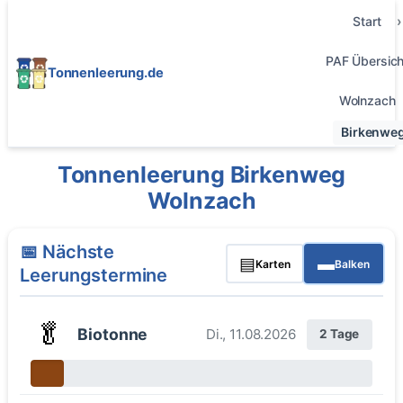
Start
PAF Übersich
Tonnenleerung.de
Wolnzach
Birkenwe
Tonnenleerung Birkenweg
Wolnzach
📅 Nächste
▤
▬
Karten
Balken
Leerungstermine
🥬
Biotonne
Di., 11.08.2026
2 Tage