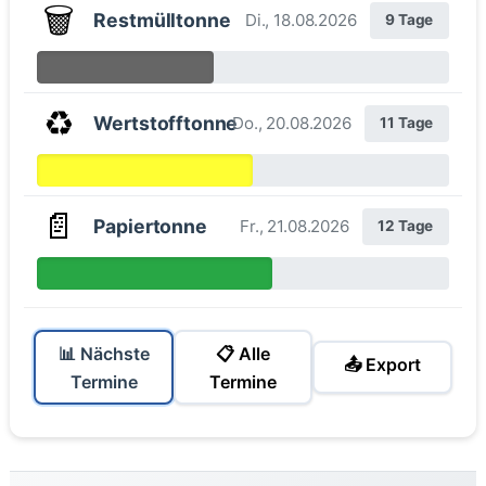
🗑️
Restmülltonne
Di., 18.08.2026
9 Tage
♻️
Wertstofftonne
Do., 20.08.2026
11 Tage
📄
Papiertonne
Fr., 21.08.2026
12 Tage
📊 Nächste
📋 Alle
📤 Export
Termine
Termine