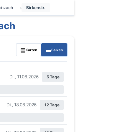
lnzach
Birkenstr.
zach
▤
▬
Karten
Balken
Di., 11.08.2026
5 Tage
Di., 18.08.2026
12 Tage