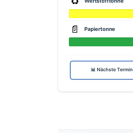
♻️
Wertstofftonne
📄
Papiertonne
📊 Nächste Termin