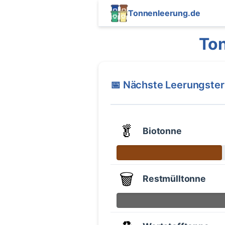
Tonnenleerung.de
Ton
📅 Nächste Leerungste
🥬
Biotonne
🗑️
Restmülltonne