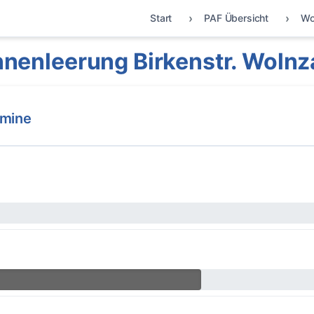
Start
PAF Übersicht
Wo
nenleerung Birkenstr. Woln
rmine