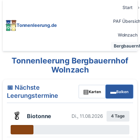
Start
PAF Übersich
Tonnenleerung.de
Wolnzach
Bergbauern
Tonnenleerung Bergbauernhof
Wolnzach
📅 Nächste
▤
▬
Karten
Balken
Leerungstermine
🥬
Biotonne
Di., 11.08.2026
4 Tage