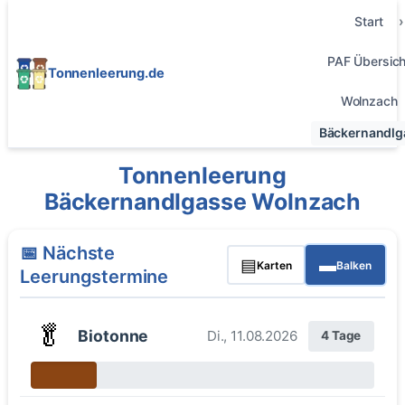
Start
PAF Übersich
Tonnenleerung.de
Wolnzach
Bäckernandlg
Tonnenleerung
Bäckernandlgasse Wolnzach
📅 Nächste
▤
▬
Karten
Balken
Leerungstermine
🥬
Biotonne
Di., 11.08.2026
4 Tage