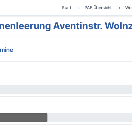
Start
PAF Übersicht
Wo
nenleerung Aventinstr. Woln
rmine