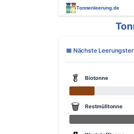
Tonnenleerung.de
Ton
📅 Nächste Leerungste
🥬
Biotonne
🗑️
Restmülltonne