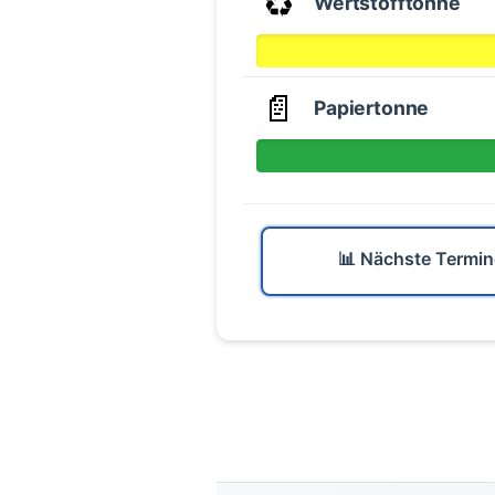
♻️
Wertstofftonne
📄
Papiertonne
📊 Nächste Termin