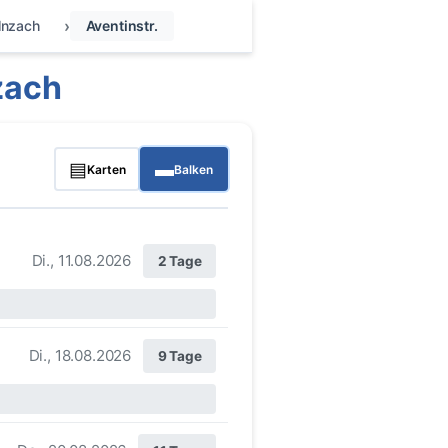
lnzach
Aventinstr.
zach
▤
▬
Karten
Balken
Di., 11.08.2026
2 Tage
Di., 18.08.2026
9 Tage