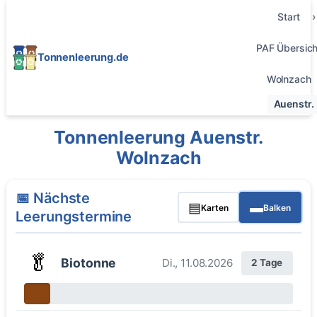
Start
PAF Übersich
Tonnenleerung.de
Wolnzach
Auenstr.
Tonnenleerung Auenstr.
Wolnzach
📅 Nächste
▤
▬
Karten
Balken
Leerungstermine
🥬
Biotonne
Di., 11.08.2026
2 Tage