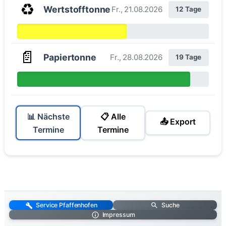
♻️
Wertstofftonne
Fr., 21.08.2026
12 Tage
📄
Papiertonne
Fr., 28.08.2026
19 Tage
📊 Nächste
📋 Alle
📤 Export
Termine
Termine
Service Pfaffenhofen
Suche
Impressum