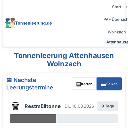
Start
PAF Übersich
Tonnenleerung.de
Wolnzach
Attenhaus
Tonnenleerung Attenhausen
Wolnzach
📅 Nächste
▤
▬
Karten
Balken
Leerungstermine
🗑️
Restmülltonne
Di., 18.08.2026
9 Tage