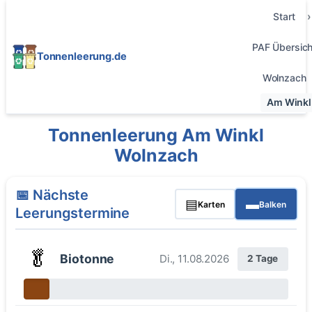
Start
PAF Übersich
Tonnenleerung.de
Wolnzach
Am Winkl
Tonnenleerung Am Winkl
Wolnzach
📅 Nächste
▤
▬
Karten
Balken
Leerungstermine
🥬
Biotonne
Di., 11.08.2026
2 Tage