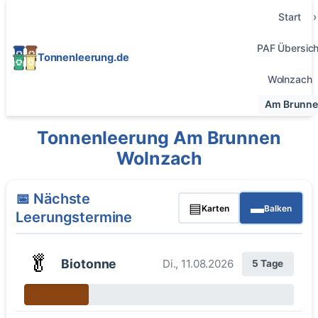
Start
PAF Übersich
Tonnenleerung.de
Wolnzach
Am Brunn
Tonnenleerung Am Brunnen
Wolnzach
📅 Nächste
▤
▬
Karten
Balken
Leerungstermine
🥬
Biotonne
Di., 11.08.2026
5 Tage