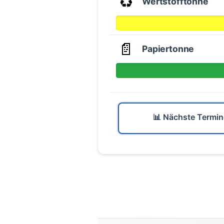
♻️
Wertstofftonne
📄
Papiertonne
📊 Nächste Termin