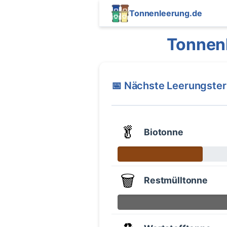
Tonnenleerung.de
Tonnenl
📅 Nächste Leerungste
🥬
Biotonne
🗑️
Restmülltonne