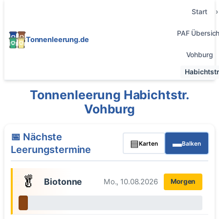
Start
PAF Übersich
Tonnenleerung.de
Vohburg
Habichtstr
Tonnenleerung Habichtstr.
Vohburg
📅 Nächste
▤
▬
Karten
Balken
Leerungstermine
🥬
Biotonne
Mo., 10.08.2026
Morgen