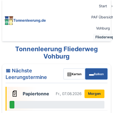
Start
PAF Übersich
Tonnenleerung.de
Vohburg
Fliederwe
Tonnenleerung Fliederweg
Vohburg
📅 Nächste
▤
▬
Karten
Balken
Leerungstermine
📄
Papiertonne
Fr., 07.08.2026
Morgen