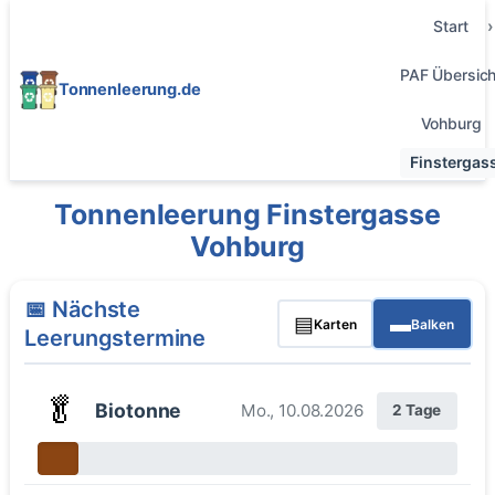
Start
PAF Übersich
Tonnenleerung.de
Vohburg
Finstergas
Tonnenleerung Finstergasse
Vohburg
📅 Nächste
▤
▬
Karten
Balken
Leerungstermine
🥬
Biotonne
Mo., 10.08.2026
2 Tage