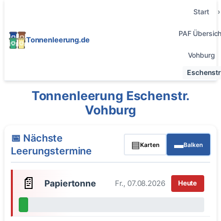
Start
PAF Übersich
Tonnenleerung.de
Vohburg
Eschenstr
Tonnenleerung Eschenstr.
Vohburg
📅 Nächste
▤
▬
Karten
Balken
Leerungstermine
📄
Papiertonne
Fr., 07.08.2026
Heute