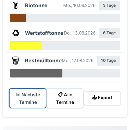
🥬
Biotonne
Mo., 10.08.2026
3 Tage
♻️
Wertstofftonne
Do., 13.08.2026
6 Tage
🗑️
Restmülltonne
Mo., 17.08.2026
10 Tage
📊 Nächste
📋 Alle
📤 Export
Termine
Termine