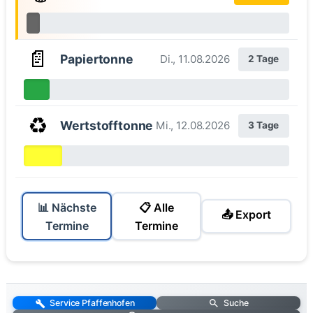
📄
Papiertonne
Di., 11.08.2026
2 Tage
♻️
Wertstofftonne
Mi., 12.08.2026
3 Tage
📊 Nächste
📋 Alle
📤 Export
Termine
Termine
Service Pfaffenhofen
Suche