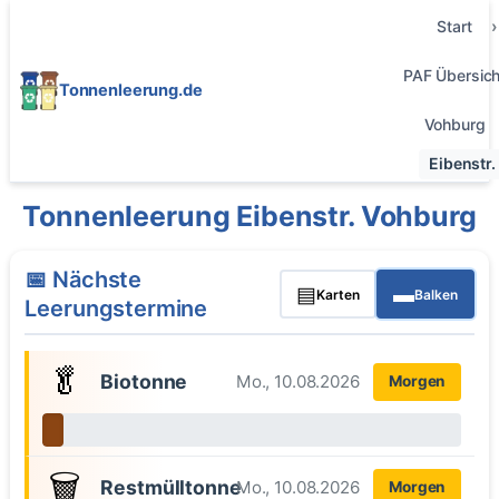
Start
PAF Übersich
Tonnenleerung.de
Vohburg
Eibenstr.
Tonnenleerung Eibenstr. Vohburg
📅 Nächste
▤
▬
Karten
Balken
Leerungstermine
🥬
Biotonne
Mo., 10.08.2026
Morgen
🗑️
Restmülltonne
Mo., 10.08.2026
Morgen