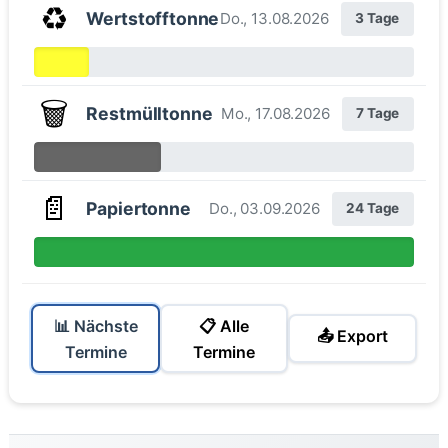
♻️
Wertstofftonne
Do., 13.08.2026
3 Tage
🗑️
Restmülltonne
Mo., 17.08.2026
7 Tage
📄
Papiertonne
Do., 03.09.2026
24 Tage
📊 Nächste
📋 Alle
📤 Export
Termine
Termine