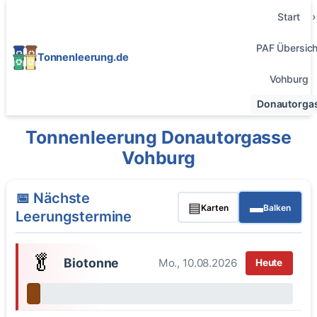
Start
PAF Übersich
Tonnenleerung.de
Vohburg
Donautorga
Tonnenleerung Donautorgasse
Vohburg
📅 Nächste
▤
▬
Karten
Balken
Leerungstermine
🥬
Biotonne
Mo., 10.08.2026
Heute