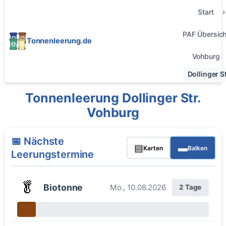
Start
PAF Übersich
Tonnenleerung.de
Vohburg
Dollinger St
Tonnenleerung Dollinger Str.
Vohburg
📅 Nächste
▤
▬
Karten
Balken
Leerungstermine
🥬
Biotonne
Mo., 10.08.2026
2 Tage