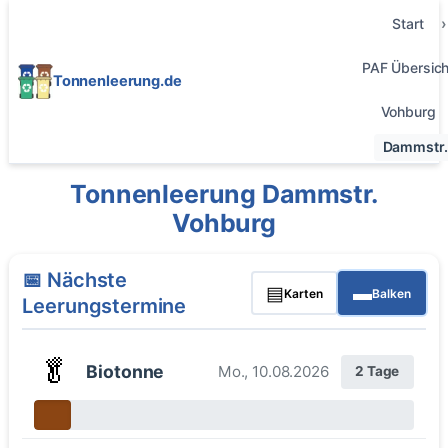
Start
PAF Übersich
Tonnenleerung.de
Vohburg
Dammstr.
Tonnenleerung Dammstr.
Vohburg
📅 Nächste
▤
▬
Karten
Balken
Leerungstermine
🥬
Biotonne
Mo., 10.08.2026
2 Tage