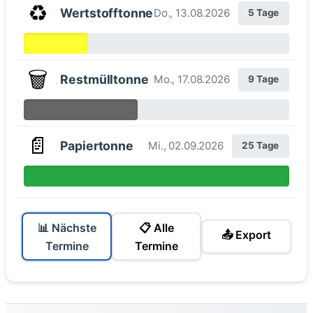
♻️
Wertstofftonne
Do., 13.08.2026
5 Tage
🗑️
Restmülltonne
Mo., 17.08.2026
9 Tage
📄
Papiertonne
Mi., 02.09.2026
25 Tage
📊 Nächste
📋 Alle
📤 Export
Termine
Termine