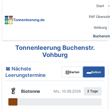
Start
PAF Übersich
Tonnenleerung.de
Vohburg
Buchenstr
Tonnenleerung Buchenstr.
Vohburg
📅 Nächste
▤
▬
Karten
Balken
Leerungstermine
🥬
Biotonne
Mo., 10.08.2026
2 Tage