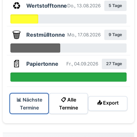
♻️
Wertstofftonne
Do., 13.08.2026
5 Tage
🗑️
Restmülltonne
Mo., 17.08.2026
9 Tage
📄
Papiertonne
Fr., 04.09.2026
27 Tage
📊 Nächste
📋 Alle
📤 Export
Termine
Termine