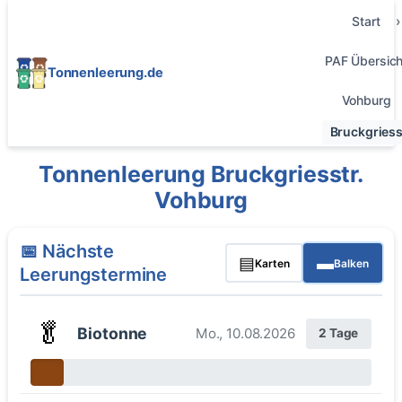
Start
PAF Übersich
Tonnenleerung.de
Vohburg
Bruckgriess
Tonnenleerung Bruckgriesstr.
Vohburg
📅 Nächste
▤
▬
Karten
Balken
Leerungstermine
🥬
Biotonne
Mo., 10.08.2026
2 Tage