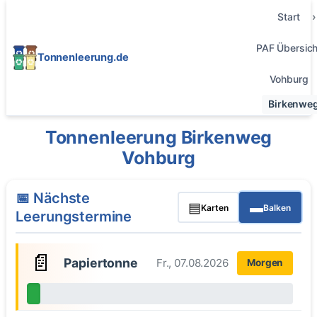
Start
PAF Übersich
Tonnenleerung.de
Vohburg
Birkenwe
Tonnenleerung Birkenweg
Vohburg
📅 Nächste
▤
▬
Karten
Balken
Leerungstermine
📄
Papiertonne
Fr., 07.08.2026
Morgen