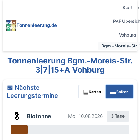
Start
PAF Übersich
Tonnenleerung.de
Vohburg
Bgm.-Moreis-Str. 
Tonnenleerung Bgm.-Moreis-Str.
3|7|15+A Vohburg
📅 Nächste
▤
▬
Karten
Balken
Leerungstermine
🥬
Biotonne
Mo., 10.08.2026
3 Tage