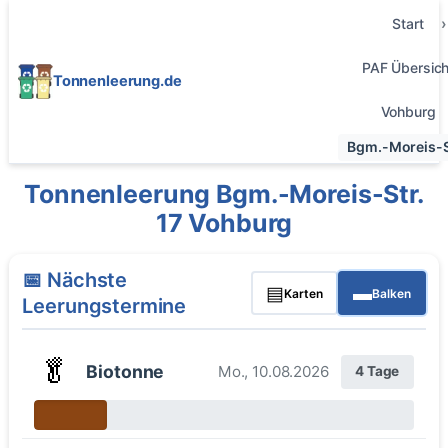
Start
PAF Übersich
Tonnenleerung.de
Vohburg
Bgm.-Moreis-St
Tonnenleerung Bgm.-Moreis-Str.
17 Vohburg
📅 Nächste
▤
▬
Karten
Balken
Leerungstermine
🥬
Biotonne
Mo., 10.08.2026
4 Tage