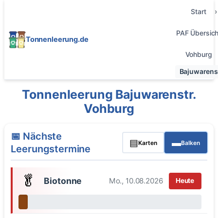
Start
PAF Übersich
Tonnenleerung.de
Vohburg
Bajuwarenst
Tonnenleerung Bajuwarenstr.
Vohburg
📅 Nächste
▤
▬
Karten
Balken
Leerungstermine
🥬
Biotonne
Mo., 10.08.2026
Heute