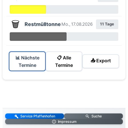
🗑️
Restmülltonne
Mo., 17.08.2026
11 Tage
📊 Nächste
📋 Alle
📤 Export
Termine
Termine
Service Pfaffenhofen
Suche
Impressum