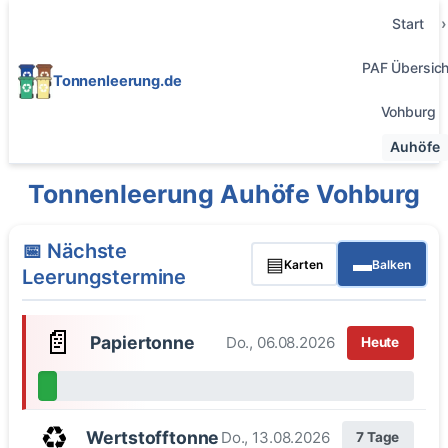
Start
PAF Übersich
Tonnenleerung.de
Vohburg
Auhöfe
Tonnenleerung Auhöfe Vohburg
📅 Nächste
▤
▬
Karten
Balken
Leerungstermine
📄
Papiertonne
Do., 06.08.2026
Heute
♻️
Wertstofftonne
Do., 13.08.2026
7 Tage