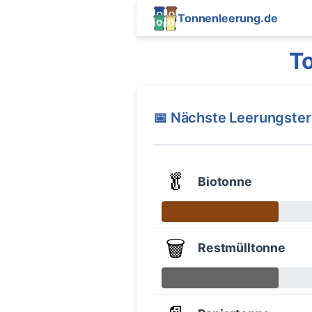
Tonnenleerung.de
T
📅 Nächste Leerungste
🥬
Biotonne
🗑️
Restmülltonne