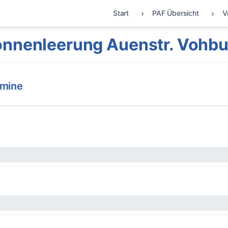
Start
PAF Übersicht
V
onnenleerung Auenstr. Vohbu
rmine