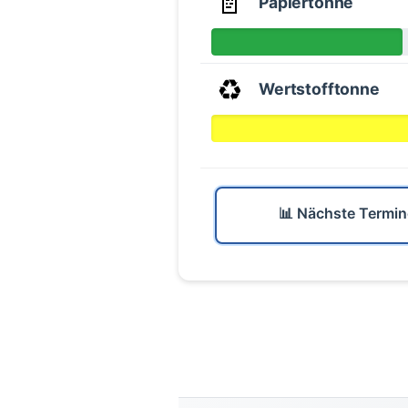
📄
Papiertonne
♻️
Wertstofftonne
📊 Nächste Termin