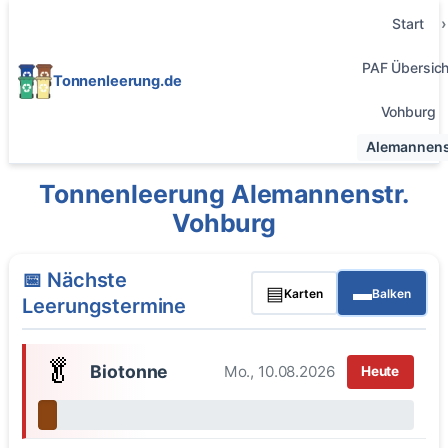
Start
PAF Übersich
Tonnenleerung.de
Vohburg
Alemannens
Tonnenleerung Alemannenstr.
Vohburg
📅 Nächste
▤
▬
Karten
Balken
Leerungstermine
🥬
Biotonne
Mo., 10.08.2026
Heute