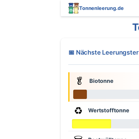
Tonnenleerung.de
T
📅 Nächste Leerungste
🥬
Biotonne
♻️
Wertstofftonne