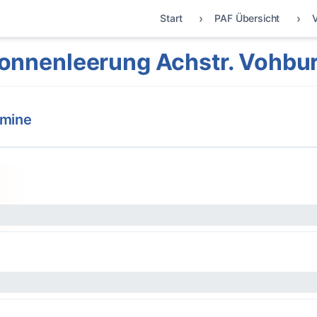
Start
PAF Übersicht
onnenleerung Achstr. Vohbu
rmine