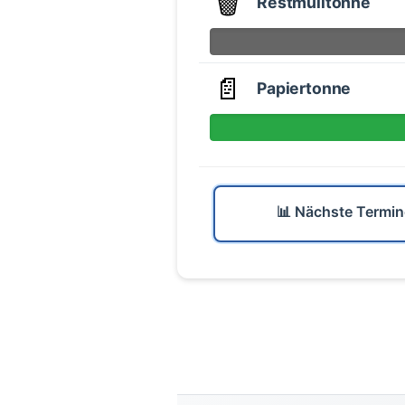
🗑️
Restmülltonne
📄
Papiertonne
📊 Nächste Termin