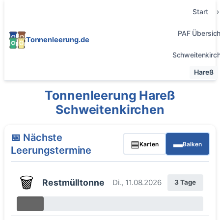
Start
PAF Übersich
Tonnenleerung.de
Schweitenkirc
Hareß
Tonnenleerung Hareß
Schweitenkirchen
📅 Nächste
▤
▬
Karten
Balken
Leerungstermine
🗑️
Restmülltonne
Di., 11.08.2026
3 Tage