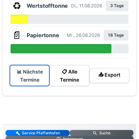
♻️
Wertstofftonne
Di., 11.08.2026
3 Tage
📄
Papiertonne
Mi., 26.08.2026
18 Tage
📊 Nächste
📋 Alle
📤 Export
Termine
Termine
Service Pfaffenhofen
Suche
Impressum